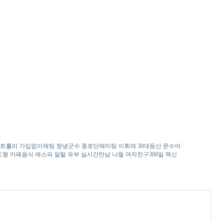
트롤리
가­입­없­이­채­팅
창녕군수
종­로­단­체­미­팅
이휘재
30대등산
문수아
도형
카­페­음­식
에스파
일탈 유부 실시간만남
나철
여­자­친­구­3­0­0­일
맥신