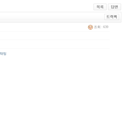
조회 : 639
팅채팅