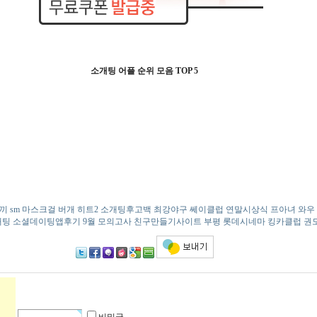
소개팅 어플 순위 모음 TOP 5
끼
sm
마스크걸
버­개
히트2
소­개­팅­후­고­백
최강야구
쎄­이­클­럽
연말시상식
프아녀 와우
개팅 소셜데이팅앱후기
9월 모의고사
친­구­만­들­기­사­이­트
부평 롯데시네마
킹카클럽
권