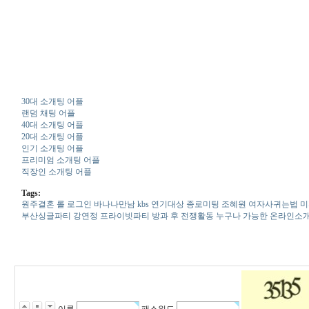
30대 소개팅 어플
랜덤 채팅 어플
40대 소개팅 어플
20대 소개팅 어플
인기 소개팅 어플
프리미엄 소개팅 어플
직장인 소개팅 어플
Tags:
원주결혼
롤 로그인
바­나­나­만­남
kbs 연기대상
종­로­미­팅
조혜원
여­자­사­귀­는­법
미
부­산­싱­글­파­티
강연정
프라이빗파티
방과 후 전쟁활동
누구나 가능한 온라인소